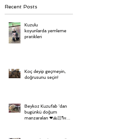
Recent Posts
Kuzulu
koyunlarda yemleme
pratikleri
Koç deyip geçmeyin,
doğrusunu seçin!
Beykoz Kuzufab 'dan
bugünkü doğum
manzaraları ❤🙏🏻🐑🙏🏻
❤