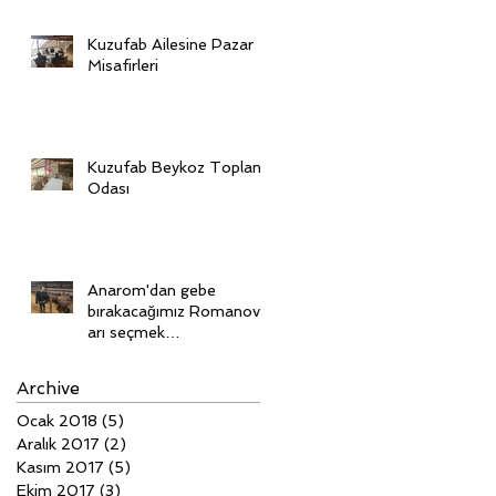
Kuzufab Ailesine Pazar
Misafirleri
Kuzufab Beykoz Toplantı
Odası
Anarom'dan gebe
bırakacağımız Romanov'l
arı seçmek
için Ukrayna'dayız
Archive
Ocak 2018
(5)
5 yazı
Aralık 2017
(2)
2 yazı
Kasım 2017
(5)
5 yazı
Ekim 2017
(3)
3 yazı