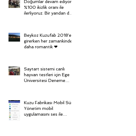
Doğumlar devam ediyor,
%100 ikizlik oranı ile
ilerliyoruz. Bir yandan da
diğer grubu senkronize
ediy
Beykoz Kuzufab 2018'e
girerken her zamankinden
daha romantik ❤
Saytart sistemi canlı
hayvan testleri için Ege
Üniversitesi Deneme
Çiftliği'nde
Kuzu Fabrikası Mobil Sürü
Yönetim mobil
uygulamasını ses ile
kontrol ediyoruz