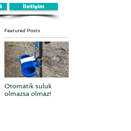
S
İletişim
Featured Posts
Otomatik suluk
Sufolk x Anarom
olmazsa olmaz!
melezi kuzular