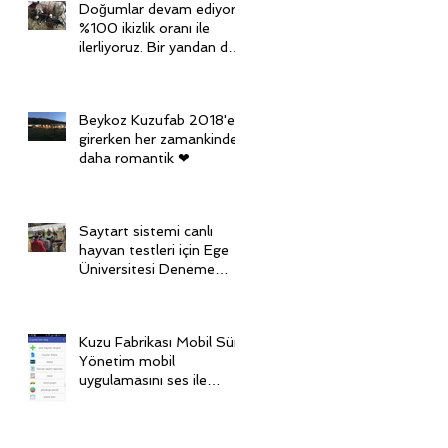
Doğumlar devam ediyor,
%100 ikizlik oranı ile
ilerliyoruz. Bir yandan da
diğer grubu senkronize
ediy
Beykoz Kuzufab 2018'e
girerken her zamankinden
daha romantik ❤
Saytart sistemi canlı
hayvan testleri için Ege
Üniversitesi Deneme
Çiftliği'nde
Kuzu Fabrikası Mobil Sürü
Yönetim mobil
uygulamasını ses ile
kontrol ediyoruz