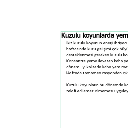
Kuzulu koyunlarda yeml
İkiz kuzulu koyunun enerji ihtiya
haftasında kuzu gelişimi çok büy
desteklenmesi gereken kuzulu koyu
Konsantre yeme ilaveten kaba yem
dönem. İyi kalitede kaba yem mev
Haftada tamamen rasyondan çıkar
Kuzulu koyunların bu dönemde kon
telafi edilemez olmaması uygulay