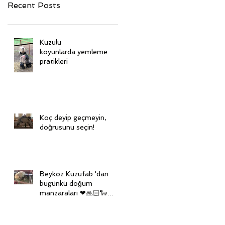
Recent Posts
Kuzulu
koyunlarda yemleme
pratikleri
Koç deyip geçmeyin,
doğrusunu seçin!
Beykoz Kuzufab 'dan
bugünkü doğum
manzaraları ❤🙏🏻🐑🙏🏻
❤