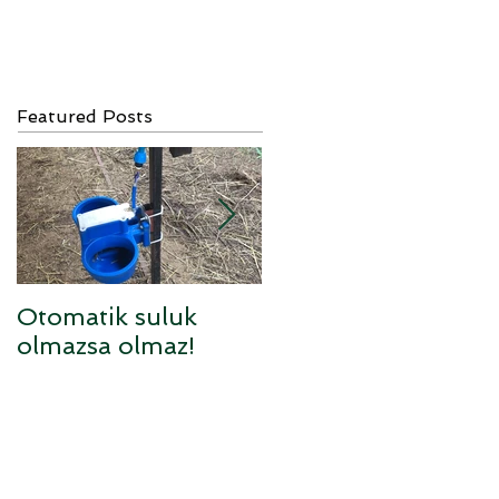
Featured Posts
Otomatik suluk
Sufolk x Anarom
olmazsa olmaz!
melezi kuzular