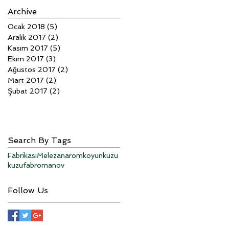
Archive
Ocak 2018
(5)
5 yazı
Aralık 2017
(2)
2 yazı
Kasım 2017
(5)
5 yazı
Ekim 2017
(3)
3 yazı
Ağustos 2017
(2)
2 yazı
Mart 2017
(2)
2 yazı
Şubat 2017
(2)
2 yazı
Search By Tags
Fabrikası
Melez
anarom
koyun
kuzu
kuzufab
romanov
Follow Us