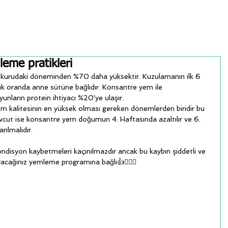
eme pratikleri
cı kurudaki döneminden %70 daha yüksektir. Kuzulamanın ilk 6 
ük oranda anne sütüne bağlıdır. Konsantre yem ile 
nların protein ihtiyacı %20'ye ulaşır.
 kalitesinin en yüksek olması gereken dönemlerden biridir bu 
cut ise konsantre yem doğumun 4. Haftasında azaltılır ve 6. 
ılmalıdır.
disyon kaybetmeleri kaçınılmazdır ancak bu kaybın şiddetli ve 
acağınız yemleme programına bağlı👍🏋🏿🐑 