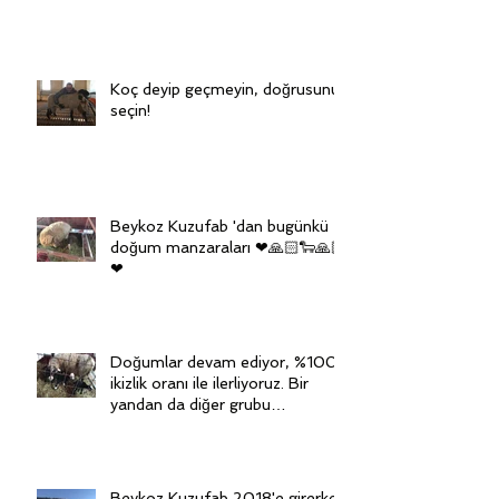
Koç deyip geçmeyin, doğrusunu
seçin!
Beykoz Kuzufab 'dan bugünkü
doğum manzaraları ❤🙏🏻🐑🙏🏻
❤
Doğumlar devam ediyor, %100
ikizlik oranı ile ilerliyoruz. Bir
yandan da diğer grubu
senkronize ediy
Beykoz Kuzufab 2018'e girerken