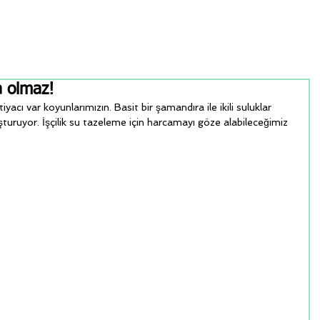
a olmaz!
acı var koyunlarımızın. Basit bir şamandıra ile ikili suluklar 
şturuyor. İşçilik su tazeleme için harcamayı göze alabileceğimiz 