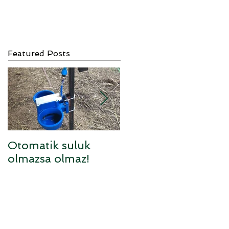
Featured Posts
Otomatik suluk
Sufolk x Anarom
olmazsa olmaz!
melezi kuzular