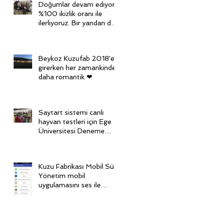
Doğumlar devam ediyor,
%100 ikizlik oranı ile
ilerliyoruz. Bir yandan da
diğer grubu senkronize
ediy
Beykoz Kuzufab 2018'e
girerken her zamankinden
daha romantik ❤
Saytart sistemi canlı
hayvan testleri için Ege
Üniversitesi Deneme
Çiftliği'nde
Kuzu Fabrikası Mobil Sürü
Yönetim mobil
uygulamasını ses ile
kontrol ediyoruz