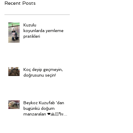
Recent Posts
Kuzulu
koyunlarda yemleme
pratikleri
Koç deyip geçmeyin,
doğrusunu seçin!
Beykoz Kuzufab 'dan
bugünkü doğum
manzaraları ❤🙏🏻🐑🙏🏻
❤