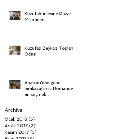
Kuzufab Ailesine Pazar
Misafirleri
Kuzufab Beykoz Toplantı
Odası
Anarom'dan gebe
bırakacağımız Romanov'l
arı seçmek
için Ukrayna'dayız
Archive
Ocak 2018
(5)
5 yazı
Aralık 2017
(2)
2 yazı
Kasım 2017
(5)
5 yazı
Ekim 2017
(3)
3 yazı