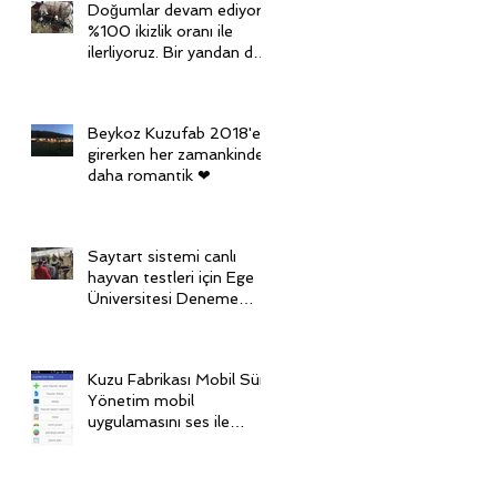
Doğumlar devam ediyor,
%100 ikizlik oranı ile
ilerliyoruz. Bir yandan da
diğer grubu senkronize
ediy
Beykoz Kuzufab 2018'e
girerken her zamankinden
daha romantik ❤
Saytart sistemi canlı
hayvan testleri için Ege
Üniversitesi Deneme
Çiftliği'nde
Kuzu Fabrikası Mobil Sürü
Yönetim mobil
uygulamasını ses ile
kontrol ediyoruz