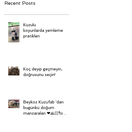
Recent Posts
Kuzulu
koyunlarda yemleme
pratikleri
Koç deyip geçmeyin,
doğrusunu seçin!
Beykoz Kuzufab 'dan
bugünkü doğum
manzaraları ❤🙏🏻🐑🙏🏻
❤