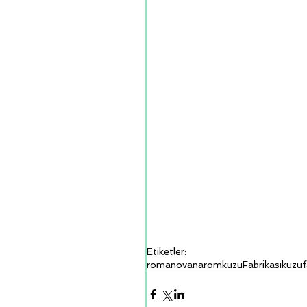
Etiketler:
romanov
anarom
kuzu
Fabrikası
kuzu