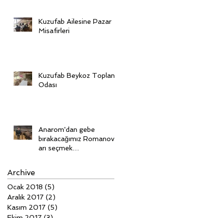
Kuzufab Ailesine Pazar
Misafirleri
Kuzufab Beykoz Toplantı
Odası
Anarom'dan gebe
bırakacağımız Romanov'l
arı seçmek
için Ukrayna'dayız
Archive
Ocak 2018
(5)
5 yazı
Aralık 2017
(2)
2 yazı
Kasım 2017
(5)
5 yazı
Ekim 2017
(3)
3 yazı