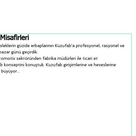
isafirleri
sleklerin güzide erbaplarının Kuzufab'a profesyonel, rasyonel ve 
 pazar günü geçirdik.
tomotiv sektöründen fabrika müdürleri ile ticari et 
b konseptini konuştuk. Kuzufab girişimlerine ve heveslerine 
 büyüyor...