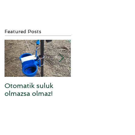
Featured Posts
Otomatik suluk
Sufolk x Anarom
olmazsa olmaz!
melezi kuzular