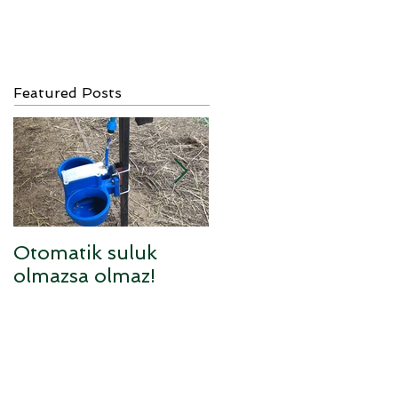
Featured Posts
Otomatik suluk
Sufolk x Anarom
olmazsa olmaz!
melezi kuzular