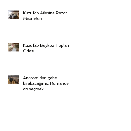
Kuzufab Ailesine Pazar
Misafirleri
Kuzufab Beykoz Toplantı
Odası
Anarom'dan gebe
bırakacağımız Romanov'l
arı seçmek
için Ukrayna'dayız