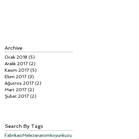
Archive
Ocak 2018
(5)
5 yazı
Aralık 2017
(2)
2 yazı
Kasım 2017
(5)
5 yazı
Ekim 2017
(3)
3 yazı
Ağustos 2017
(2)
2 yazı
Mart 2017
(2)
2 yazı
Şubat 2017
(2)
2 yazı
Search By Tags
Fabrikası
Melez
anarom
koyun
kuzu