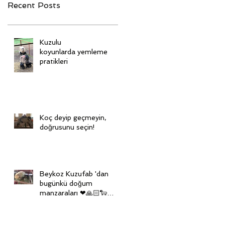
Recent Posts
Kuzulu
koyunlarda yemleme
pratikleri
Koç deyip geçmeyin,
doğrusunu seçin!
Beykoz Kuzufab 'dan
bugünkü doğum
manzaraları ❤🙏🏻🐑🙏🏻
❤