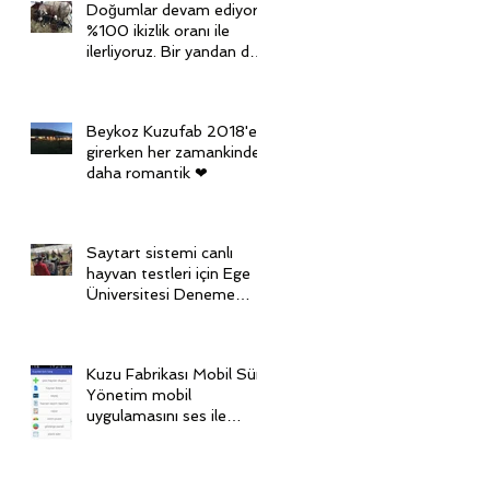
Doğumlar devam ediyor,
%100 ikizlik oranı ile
ilerliyoruz. Bir yandan da
diğer grubu senkronize
ediy
Beykoz Kuzufab 2018'e
girerken her zamankinden
daha romantik ❤
Saytart sistemi canlı
hayvan testleri için Ege
Üniversitesi Deneme
Çiftliği'nde
Kuzu Fabrikası Mobil Sürü
Yönetim mobil
uygulamasını ses ile
kontrol ediyoruz