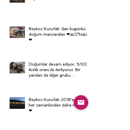
Beykoz Kuzufab 'dan bugünkü
doğum manzaraları ❤🙏🏻🐑🙏🏻
❤
Doğumlar devam ediyor, %100
ikizlik oranı ile ilerliyoruz. Bir
yandan da diğer grubu
senkronize ediy
Beykoz Kuzufab 2018'e girerken
her zamankinden daha romantik
❤