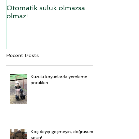
Otomatik suluk olmazsa
Sufolk x Ana
olmaz!
kuzular
Recent Posts
Kuzulu koyunlarda yemleme
pratikleri
Koç deyip geçmeyin, doğrusunu
seçin!