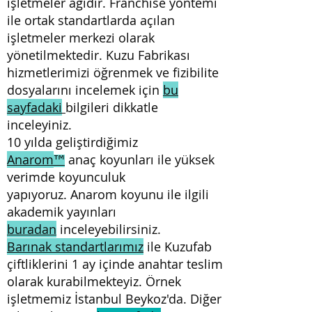
işletmeler ağıdır. Franchise yöntemi
ile ortak standartlarda açılan
işletmeler merkezi olarak
yönetilmektedir. Kuzu Fabrikası
hizmetlerimizi öğrenmek ve fizibilite
dosyalarını incelemek için
bu
sayfadaki
bilgileri dikkatle
inceleyiniz.
10 yılda geliştirdiğimiz
Anarom
anaç koyunları ile yüksek
™
verimde koyunculuk
yapıyoruz.
Anarom koyunu ile ilgili
akademik yayınları
buradan
inceleyebilirsiniz.
Barınak standartlarımız
ile Kuzufab
çiftliklerini 1 ay içinde anahtar teslim
olarak kurabilmekteyiz. Örnek
işletmemiz İstanbul Beykoz'da. Diğer