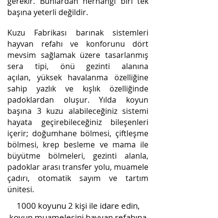
gerekir. Bunlardan herhangi biri tek
başına yeterli değildir.
Kuzu Fabrikası barınak sistemleri
hayvan refahı ve konforunu dört
mevsim sağlamak üzere tasarlanmış
sera tipi, önü gezinti alanına
açılan, yüksek havalanma özelliğine
sahip yazlık ve kışlık özelliğinde
padoklardan oluşur. Yılda koyun
başına 3 kuzu alabileceğiniz sistemi
hayata geçirebileceğiniz bileşenleri
içerir; doğumhane bölmesi, çiftleşme
bölmesi, krep besleme ve mama ile
büyütme bölmeleri, gezinti alanla,
padoklar arası transfer yolu, muamele
çadırı, otomatik sayım ve tartım
ünitesi.
1000 koyunu 2 kişi ile idare edin,
koyun muamelesini hayvan refahına