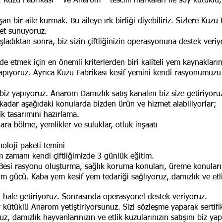
. Kuzu Fabrikası
™
ve Anarom
™
tescilli markaları ile soy kütüklü,
n bir aile kurmak. Bu aileye ırk birliği diyebiliriz. Sizlere Kuzu
met sunuyoruz.
şladıktan sonra, biz sizin çiftliğinizin operasyonuna destek veriy
e etmek için en önemli kriterlerden biri kaliteli yem kaynakları
 yapıyoruz. Ayrıca Kuzu Fabrikası kesif yemini kendi rasyonumuzu
ı biz yapıyoruz. Anarom Damızlık satış kanalını biz size getiriyor
adar aşağıdaki konularda bizden ürün ve hizmet alabiliyorlar;
ik tasarımını hazırlama.
ara bölme, yemlikler ve suluklar, otluk inşaatı
knoloji paketi temini
zamanı kendi çiftliğimizde 3 günlük eğitim.
a Besi rasyonu oluşturma, sağlık koruma konuları, üreme konula
lım gücü. Kaba yem kesif yem tedariği sağlıyoruz, damızlık ve etli
l hale getiriyoruz. Sonrasında operasyonel destek veriyoruz.
oy kütüklü Anarom yetiştiriyorsunuz. Sizi sözleşme yaparak sertif
z, damızlık hayvanlarınızın ve etlik kuzularınızın satışını biz y