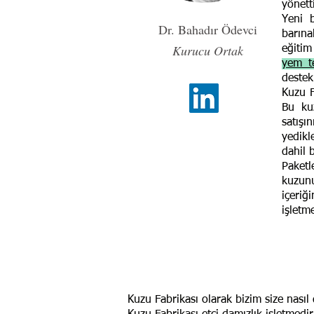
yönett
Yeni 
Dr. Bahadır Ödevci
barın
Kurucu Ortak
eğitim
yem te
destek
Kuzu F
Bu ku
satışı
yedikl
dahil 
Paket
kuzunu
içeri
işletme
Kuzu Fabrikası olarak bizim size nası