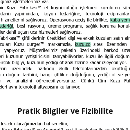
iğimiz işletmelerimiz var.
bir Kuzu Fabrikası™ et koyunculuğu işletmesi kurulumu sür
akların yapımından, koyun tedariğine, teknoloji ekipmanlar
 hizmetlerini sağlıyoruz. Operasyona geçiş ile birlikte,
kaba yem,
dariği
, besi rasyonu, üreme programı, sağlık koruma konul
ler dahil uçtan uca hizmetleri sağlıyoruz.
abrikası™ çiftliklerinin ürettikleri dişi ve erkek kuzuları satın al
zuları Kuzu Burger™ markamızla,
kuzu.co
sitesi üzerinden 
nı yapıyoruz. Müşterilerimiz paketin üzerindeki barkod üze
eri kuzunun yetiştiricisini tanıyabiliyorlar, kuzu ile ilgili doğum
birçok bilgiyi, kuzunun yediği ot analizlerine kadar izleyebiliyor.
lerin üzerindeki barkodu akıllı telefonlarınızdan okuttuğ
n doğum tarihini, hangi çiftlikte doğduğunu, yediği ot ve ye
ğini ve analizini öğrenebiliyorsunuz. Çünkü tüm Kuzu Fab
leri aynı teknoloji altyapısını kullanıyor.
Pratik Bilgiler ve Fizibilite
l destek olacağımızdan bahsedelim;