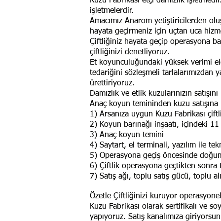
Kuzu Fabrikası etçi damızlık işletmedir
işletmelerdir.
Amacımız Anarom yetiştiricilerden oluşa
hayata geçirmeniz için uçtan uca hiz
Çiftliğiniz hayata geçip operasyona ba
çiftliğinizi denetliyoruz.
Et koyunculuğundaki yüksek verimi eld
tedariğini sözleşmeli tarlalarımızdan
ürettiriyoruz.
Damızlık ve etlik kuzularınızın satışın
Anaç koyun temininden kuzu satışına k
1) Arsanıza uygun Kuzu Fabrikası çiftl
2) Koyun barınağı inşaatı, içindeki 11 
3) Anaç koyun temini
4) Saytart, el terminali, yazılım ile te
5) Operasyona geçiş öncesinde doğum 
6) Çiftlik operasyona geçtikten sonr
7) Satış ağı, toplu satış gücü, toplu a
Özetle Çiftliğinizi kuruyor operasyone
Kuzu Fabrikası olarak sertifikalı ve s
yapıyoruz. Satış kanalımıza giriyorsunu