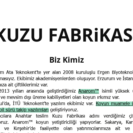
KUZU FABRiKAS
Biz Kimiz
m Ata Teknokent’te yer alan 2008 kuruluşlu Ergen Biyoteknolo
rmasıyız. Ekibimiz akademisyenlerden oluşuyor.
Erzurum ve İstan
za ait çiftliklerimiz var.
013 yılları arasında geliştirdiğimiz
Anarom™
isimli yüksek
 ve mevsim dışı üreme kabiliyetleri olan koyun ırkımız var.
ul’da, İTÜ Teknokent’te yazılım ekibimiz var.
Koyun muamele ü
il sürü takip yazılımları
geliştiriyoruz.
mcılara Anahtar teslim Kuzu Fabrikası adını verdiğimiz çift
oruz. Anaro
m
™
koyun yetiştiriciliği yapıyorlar. Sakarya, Ka
 ve Kırşehir’de faaliyette olan yatırımcılarımıza ait ve