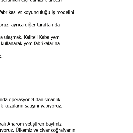
 sertifikalı etçi damızlık üreten
 fabrikası et koyunculuğu iş modelini
oruz, ayrıca diğer taraftan da
na ulaşmak. Kaliteli Kaba yem
 kullanarak yem fabrikalarına
uz.
rında operasyonel danışmanlık
k kuzuların satışını yapıyoruz.
ikalı Anarom yetiştiren bayimiz
apıyoruz. Ülkemiz ve civar coğrafyanın