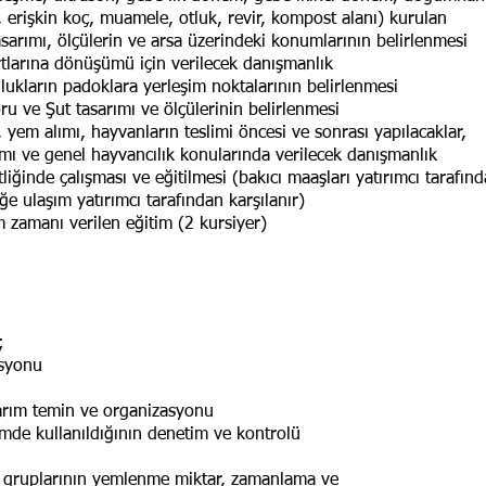
 erişkin koç, muamele, otluk, revir, kompost alanı) kurulan
sarımı, ölçülerin ve arsa üzerindeki konumlarının belirlenmesi
rtlarına dönüşümü için verilecek danışmanlık
ulukların padoklara yerleşim noktalarının belirlenmesi
u ve Şut tasarımı ve ölçülerinin belirlenmesi
, yem alımı, hayvanların teslimi öncesi ve sonrası yapılacaklar,
ı ve genel hayvancılık konularında verilecek danışmanlık
tliğinde çalışması ve eğitilmesi (bakıcı maaşları yatırımcı tarafın
ğe ulaşım yatırımcı tarafından karşılanır)
 zamanı verilen eğitim (2 kursiyer)
;
asyonu
flarım temin ve organizasyonu
mde kullanıldığının denetim ve kontrolü
an gruplarının yemlenme miktar, zamanlama ve