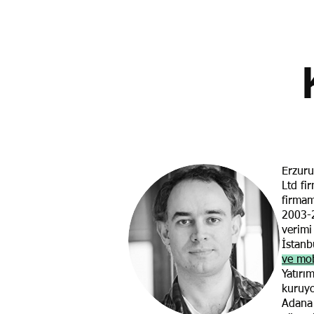
Erzuru
Ltd fi
firmamı
2003-2
verimi
İstanb
ve mob
Yatırı
kuruy
Adana