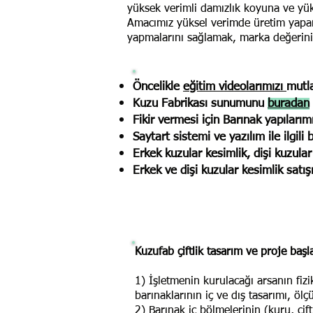
yüksek verimli damızlık koyuna ve yük
Amacımız yüksel verimde üretim yapan y
yapmalarını sağlamak, marka değerin
Öncelikle
eğitim videolarımızı
mutla
Kuzu Fabrikası sunumunu
buradan
Fikir vermesi için Barınak yapılarım
Saytart sistemi ve yazılım ile ilgili
Erkek kuzular kesimlik, dişi kuzular 
Erkek ve dişi kuzular kesimlik satışı
Kuzufab çiftlik tasarım ve proje ba
1) İşletmenin kurulacağı arsanın fizik
barınaklarının iç ve dış tasarımı, öl
2) Barınak iç bölmelerinin (kuru, ç