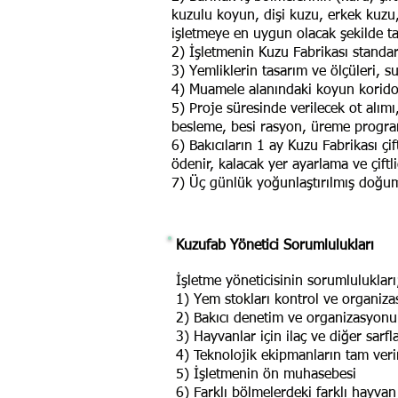
kuzulu koyun, dişi kuzu, erkek kuzu,
işletmeye en uygun olacak şekilde ta
2) İşletmenin Kuzu Fabrikası standa
3) Yemliklerin tasarım ve ölçüleri, s
4) Muamele alanındaki koyun koridor
5) Proje süresinde verilecek ot alımı
besleme, besi rasyon, üreme program
6) Bakıcıların 1 ay Kuzu Fabrikası çif
ödenir, kalacak yer ayarlama ve çiftli
7) Üç günlük yoğunlaştırılmış doğum
Kuzufab Yönetici Sorumlulukları
İşletme yöneticisinin sorumlulukları
1) Yem stokları kontrol ve organiz
2) Bakıcı denetim ve organizasyonu
3) Hayvanlar için ilaç ve diğer sar
4) Teknolojik ekipmanların tam veri
5) İşletmenin ön muhasebesi
6) Farklı bölmelerdeki farklı hayv