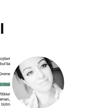
I
jileri
bul’da
 üreme
nitesi
likler
raman,
 bizim