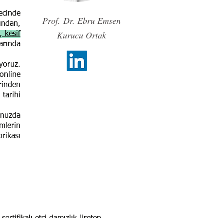
ecinde
Prof. Dr. Ebru Emsen
ından,
Kurucu Ortak
 kesif
arında
ıyoruz.
online
rinden
 tarihi
unuzda
mlerin
rikası