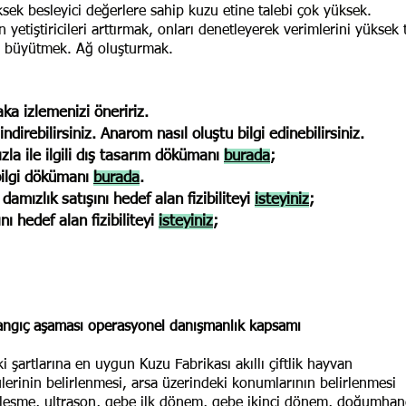
sek besleyici değerlere sahip kuzu etine talebi çok yüksek.
etiştiricileri arttırmak, onları denetleyerek verimlerini yüksek
i büyütmek. Ağ oluşturmak.
ka izlemenizi öneririz.
indirebilirsiniz. Anarom nasıl oluştu bilgi edinebilirsiniz.
ızla ile ilgili dış tasarım dökümanı
burada
;
 bilgi dökümanı
burada
.
damızlık satışını hedef alan fizibiliteyi
isteyiniz
;
nı hedef alan fizibiliteyi
isteyiniz
;
şlangıç aşaması operasyonel danışmanlık kapsamı
i şartlarına en uygun Kuzu Fabrikası akıllı çiftlik hayvan
çülerinin belirlenmesi, arsa üzerindeki konumlarının belirlenmesi
iftleşme, ultrason, gebe ilk dönem, gebe ikinci dönem, doğumhan