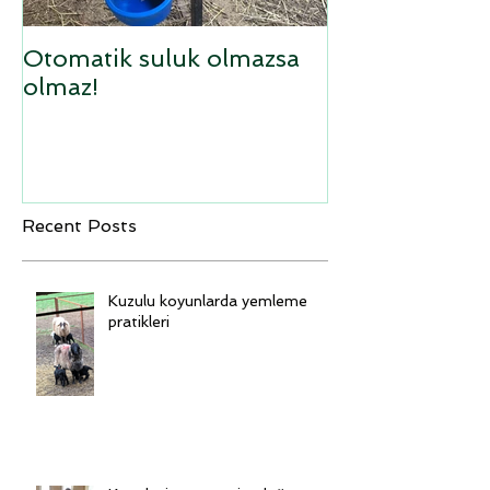
Otomatik suluk olmazsa
Sufolk x Ana
olmaz!
kuzular
Recent Posts
Kuzulu koyunlarda yemleme
pratikleri