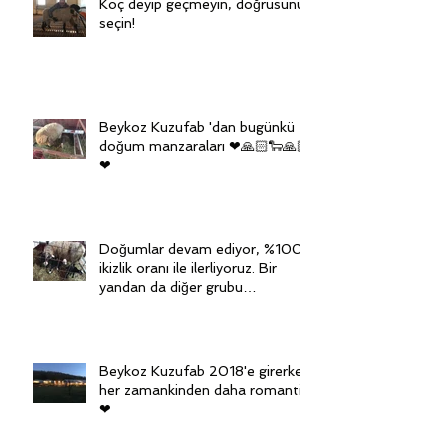
Koç deyip geçmeyin, doğrusunu
seçin!
Beykoz Kuzufab 'dan bugünkü
doğum manzaraları ❤🙏🏻🐑🙏🏻
❤
Doğumlar devam ediyor, %100
ikizlik oranı ile ilerliyoruz. Bir
yandan da diğer grubu
senkronize ediy
Beykoz Kuzufab 2018'e girerken
her zamankinden daha romantik
❤