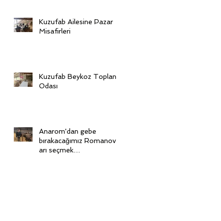
Kuzufab Ailesine Pazar
Misafirleri
Kuzufab Beykoz Toplantı
Odası
Anarom'dan gebe
bırakacağımız Romanov'l
arı seçmek
için Ukrayna'dayız