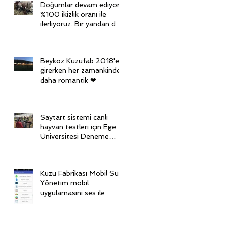
Doğumlar devam ediyor,
%100 ikizlik oranı ile
ilerliyoruz. Bir yandan da
diğer grubu senkronize
ediy
Beykoz Kuzufab 2018'e
girerken her zamankinden
daha romantik ❤
Saytart sistemi canlı
hayvan testleri için Ege
Üniversitesi Deneme
Çiftliği'nde
Kuzu Fabrikası Mobil Sürü
Yönetim mobil
uygulamasını ses ile
kontrol ediyoruz