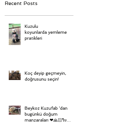
Recent Posts
Kuzulu
koyunlarda yemleme
pratikleri
Koç deyip geçmeyin,
doğrusunu seçin!
Beykoz Kuzufab 'dan
bugünkü doğum
manzaraları ❤🙏🏻🐑🙏🏻
❤