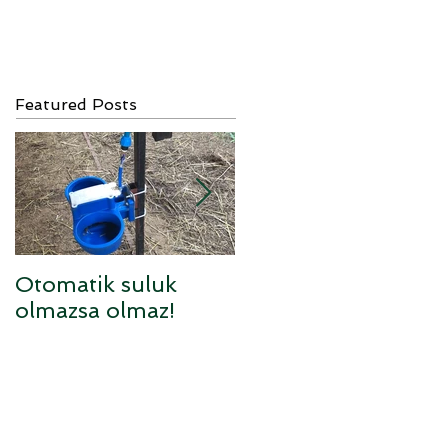
Featured Posts
Otomatik suluk
Sufolk x Anarom
olmazsa olmaz!
melezi kuzular