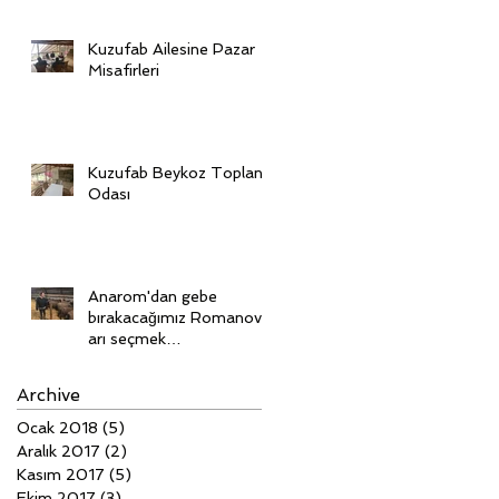
Kuzufab Ailesine Pazar
Misafirleri
Kuzufab Beykoz Toplantı
Odası
Anarom'dan gebe
bırakacağımız Romanov'l
arı seçmek
için Ukrayna'dayız
Archive
Ocak 2018
(5)
5 yazı
Aralık 2017
(2)
2 yazı
Kasım 2017
(5)
5 yazı
Ekim 2017
(3)
3 yazı