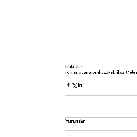
Etiketler:
romanov
anarom
kuzu
Fabrikası
Mele
Yorumlar