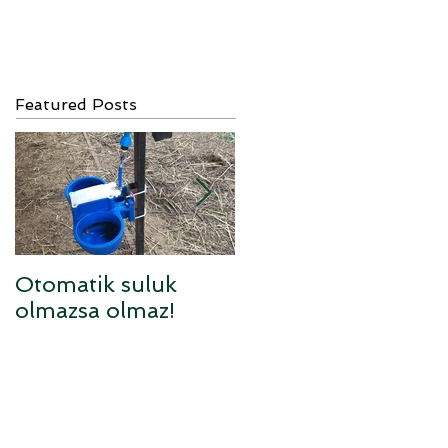
Featured Posts
Otomatik suluk
Sufolk x Anarom
olmazsa olmaz!
melezi kuzular