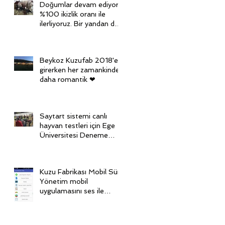
Doğumlar devam ediyor,
%100 ikizlik oranı ile
ilerliyoruz. Bir yandan da
diğer grubu senkronize
ediy
Beykoz Kuzufab 2018'e
girerken her zamankinden
daha romantik ❤
Saytart sistemi canlı
hayvan testleri için Ege
Üniversitesi Deneme
Çiftliği'nde
Kuzu Fabrikası Mobil Sürü
Yönetim mobil
uygulamasını ses ile
kontrol ediyoruz