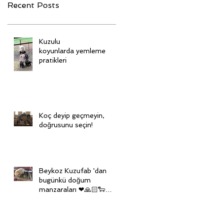
Recent Posts
Kuzulu
koyunlarda yemleme
pratikleri
Koç deyip geçmeyin,
doğrusunu seçin!
Beykoz Kuzufab 'dan
bugünkü doğum
manzaraları ❤🙏🏻🐑🙏🏻
❤