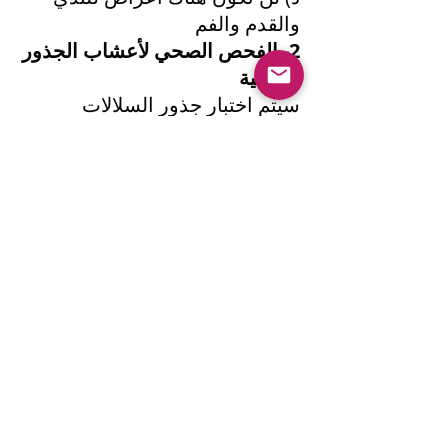
والقدم والفم
2- الفحص الصحي لأعشاب الجذور
المحلية
سيتم اختبار جذور السلالات
الأصلية في المختبر بحثًا عن
الأمراض ؛
مرض السل
البروسيلا
ليبتوسيبرا
الميكوبلازما
3- إعداد سلالات الجذور المحلية
لبرنامج تحويل الأناروما
سيتم إجراء مكافحة الطفيليات
الداخلية والخارجية في الأغنام التي
اجتازت الفحص الصحي. بعد
تطبيق التطعيم المختلط ، سيتم