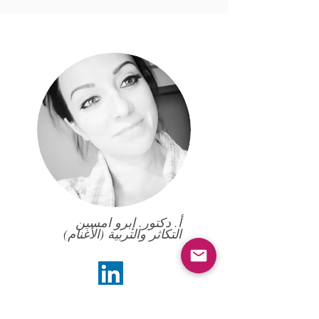
أ. دكتور. إبرو امسين
التكاثر والتربية (الأغنام)